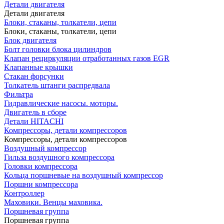
Детали двигателя
Детали двигателя
Блоки, стаканы, толкатели, цепи
Блоки, стаканы, толкатели, цепи
Блок двигателя
Болт головки блока цилиндров
Клапан рециркуляции отработанных газов EGR
Клапанные крышки
Стакан форсунки
Толкатель штанги распредвала
Фильтра
Гидравлические насосы. моторы.
Двигатель в сборе
Детали HITACHI
Компрессоры, детали компрессоров
Компрессоры, детали компрессоров
Воздушный компрессор
Гильза воздушного компрессора
Головки компрессора
Кольца поршневые на воздушный компрессор
Поршни компрессора
Контроллер
Маховики. Венцы маховика.
Поршневая группа
Поршневая группа