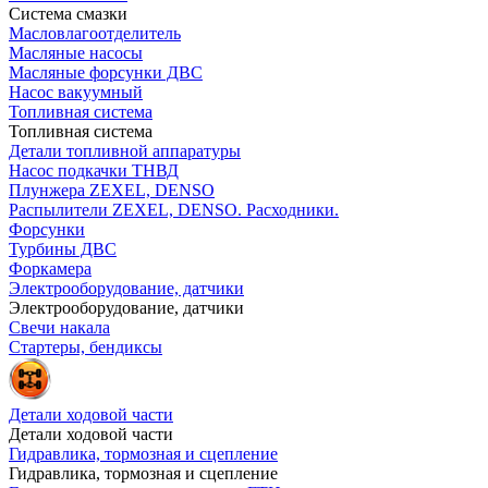
Система смазки
Масловлагоотделитель
Масляные насосы
Масляные форсунки ДВС
Насос вакуумный
Топливная система
Топливная система
Детали топливной аппаратуры
Насос подкачки ТНВД
Плунжера ZEXEL, DENSO
Распылители ZEXEL, DENSO. Расходники.
Форсунки
Турбины ДВС
Форкамера
Электрооборудование, датчики
Электрооборудование, датчики
Свечи накала
Стартеры, бендиксы
Детали ходовой части
Детали ходовой части
Гидравлика, тормозная и сцепление
Гидравлика, тормозная и сцепление