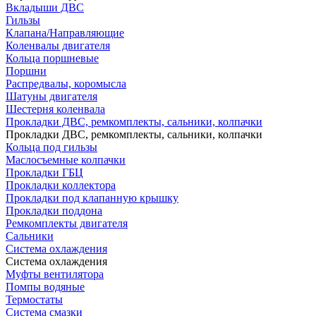
Вкладыши ДВС
Гильзы
Клапана/Направляющие
Коленвалы двигателя
Кольца поршневые
Поршни
Распредвалы, коромысла
Шатуны двигателя
Шестерня коленвала
Прокладки ДВС, ремкомплекты, сальники, колпачки
Прокладки ДВС, ремкомплекты, сальники, колпачки
Кольца под гильзы
Маслосъемные колпачки
Прокладки ГБЦ
Прокладки коллектора
Прокладки под клапанную крышку
Прокладки поддона
Ремкомплекты двигателя
Сальники
Система охлаждения
Система охлаждения
Муфты вентилятора
Помпы водяные
Термостаты
Система смазки