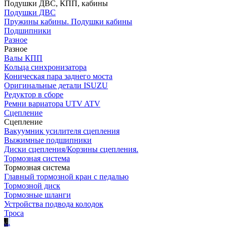
Подушки ДВС, КПП, кабины
Подушки ДВС
Пружины кабины. Подушки кабины
Подшипники
Разное
Разное
Валы КПП
Кольца синхронизатора
Коническая пара заднего моста
Оригинальные детали ISUZU
Редуктор в сборе
Ремни вариатора UTV ATV
Сцепление
Сцепление
Вакуумник усилителя сцепления
Выжимные подшипники
Диски сцепления/Корзины сцепления.
Тормозная система
Тормозная система
Главный тормозной кран с педалью
Тормозной диск
Тормозные шланги
Устройства подвода колодок
Троса
.
.
.