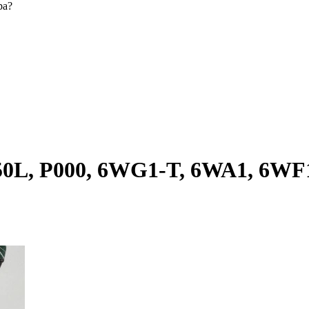
ра?
0L, P000, 6WG1-T, 6WA1, 6WF1, 