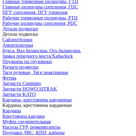
Главные тормозные цилиндры, ГТЦ
Главные цилиндры сцепления, ГЦС
ПГУ сцепления. ПГУ тормозов
Рабочие тормозные цилиндры, РТЦ
Рабочие цилиндры сцепления, РЦС
Детали подвески
Детали подвески
Cайлентблоки
Амортизаторы
Букса. Вал балансира. Ось балансира.
Замки переднего моста/Хабы/lock
Пружины на грузовики
Рычаги подвески
Тяги рулевые, Тяги реактивные
Фетры
Запчасти Cummins
Запчасти HOWO.SITRAK
Запчасти KATO
Карданы, крестовины карданные
Карданы, крестовины карданные
Карданы
Крестовина кардана
Муфта соединительная
Насосы ГУР, ремкомплекты
Подушки ДВС, КПП, кабины