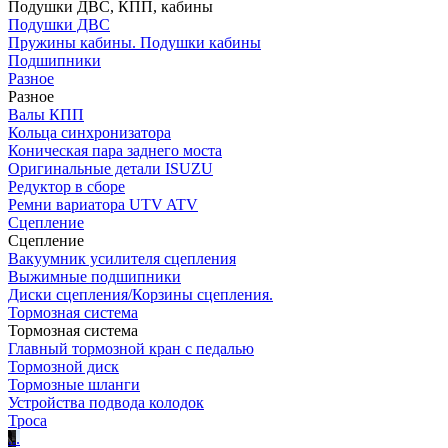
Подушки ДВС, КПП, кабины
Подушки ДВС
Пружины кабины. Подушки кабины
Подшипники
Разное
Разное
Валы КПП
Кольца синхронизатора
Коническая пара заднего моста
Оригинальные детали ISUZU
Редуктор в сборе
Ремни вариатора UTV ATV
Сцепление
Сцепление
Вакуумник усилителя сцепления
Выжимные подшипники
Диски сцепления/Корзины сцепления.
Тормозная система
Тормозная система
Главный тормозной кран с педалью
Тормозной диск
Тормозные шланги
Устройства подвода колодок
Троса
.
.
.