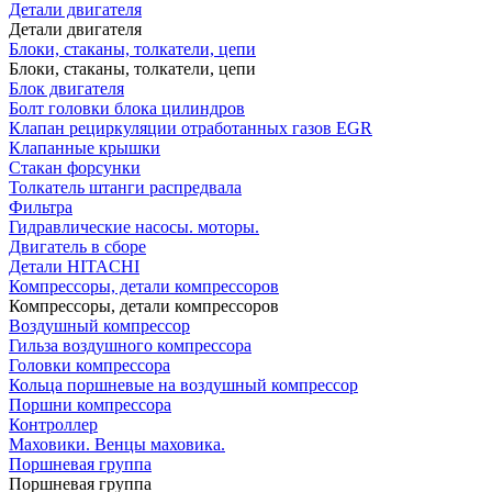
Детали двигателя
Детали двигателя
Блоки, стаканы, толкатели, цепи
Блоки, стаканы, толкатели, цепи
Блок двигателя
Болт головки блока цилиндров
Клапан рециркуляции отработанных газов EGR
Клапанные крышки
Стакан форсунки
Толкатель штанги распредвала
Фильтра
Гидравлические насосы. моторы.
Двигатель в сборе
Детали HITACHI
Компрессоры, детали компрессоров
Компрессоры, детали компрессоров
Воздушный компрессор
Гильза воздушного компрессора
Головки компрессора
Кольца поршневые на воздушный компрессор
Поршни компрессора
Контроллер
Маховики. Венцы маховика.
Поршневая группа
Поршневая группа