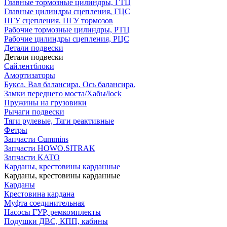
Главные тормозные цилиндры, ГТЦ
Главные цилиндры сцепления, ГЦС
ПГУ сцепления. ПГУ тормозов
Рабочие тормозные цилиндры, РТЦ
Рабочие цилиндры сцепления, РЦС
Детали подвески
Детали подвески
Cайлентблоки
Амортизаторы
Букса. Вал балансира. Ось балансира.
Замки переднего моста/Хабы/lock
Пружины на грузовики
Рычаги подвески
Тяги рулевые, Тяги реактивные
Фетры
Запчасти Cummins
Запчасти HOWO.SITRAK
Запчасти KATO
Карданы, крестовины карданные
Карданы, крестовины карданные
Карданы
Крестовина кардана
Муфта соединительная
Насосы ГУР, ремкомплекты
Подушки ДВС, КПП, кабины