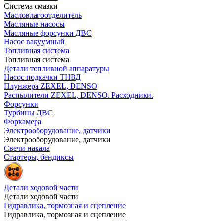
Система смазки
Масловлагоотделитель
Масляные насосы
Масляные форсунки ДВС
Насос вакуумный
Топливная система
Топливная система
Детали топливной аппаратуры
Насос подкачки ТНВД
Плунжера ZEXEL, DENSO
Распылители ZEXEL, DENSO. Расходники.
Форсунки
Турбины ДВС
Форкамера
Электрооборудование, датчики
Электрооборудование, датчики
Свечи накала
Стартеры, бендиксы
Детали ходовой части
Детали ходовой части
Гидравлика, тормозная и сцепление
Гидравлика, тормозная и сцепление