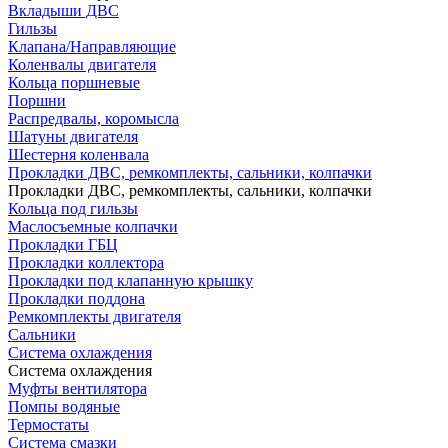
Вкладыши ДВС
Гильзы
Клапана/Направляющие
Коленвалы двигателя
Кольца поршневые
Поршни
Распредвалы, коромысла
Шатуны двигателя
Шестерня коленвала
Прокладки ДВС, ремкомплекты, сальники, колпачки
Прокладки ДВС, ремкомплекты, сальники, колпачки
Кольца под гильзы
Маслосъемные колпачки
Прокладки ГБЦ
Прокладки коллектора
Прокладки под клапанную крышку
Прокладки поддона
Ремкомплекты двигателя
Сальники
Система охлаждения
Система охлаждения
Муфты вентилятора
Помпы водяные
Термостаты
Система смазки