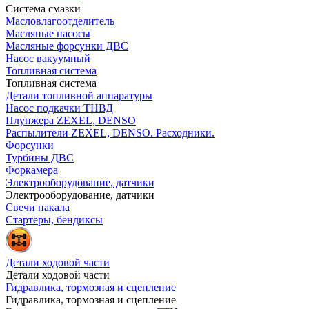
Система смазки
Масловлагоотделитель
Масляные насосы
Масляные форсунки ДВС
Насос вакуумный
Топливная система
Топливная система
Детали топливной аппаратуры
Насос подкачки ТНВД
Плунжера ZEXEL, DENSO
Распылители ZEXEL, DENSO. Расходники.
Форсунки
Турбины ДВС
Форкамера
Электрооборудование, датчики
Электрооборудование, датчики
Свечи накала
Стартеры, бендиксы
Детали ходовой части
Детали ходовой части
Гидравлика, тормозная и сцепление
Гидравлика, тормозная и сцепление