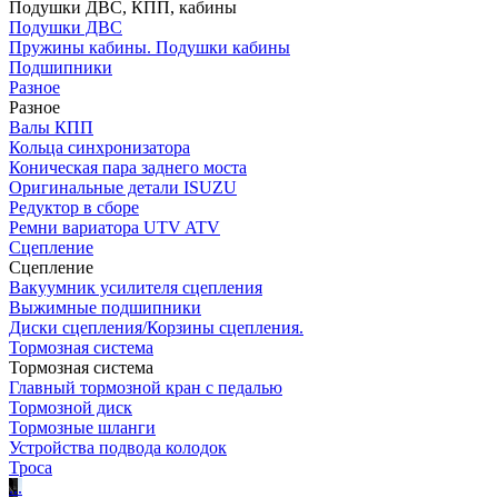
Подушки ДВС, КПП, кабины
Подушки ДВС
Пружины кабины. Подушки кабины
Подшипники
Разное
Разное
Валы КПП
Кольца синхронизатора
Коническая пара заднего моста
Оригинальные детали ISUZU
Редуктор в сборе
Ремни вариатора UTV ATV
Сцепление
Сцепление
Вакуумник усилителя сцепления
Выжимные подшипники
Диски сцепления/Корзины сцепления.
Тормозная система
Тормозная система
Главный тормозной кран с педалью
Тормозной диск
Тормозные шланги
Устройства подвода колодок
Троса
.
.
.