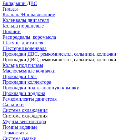
Вкладыши ДВС
Гильзы
Клапана/Направляющие
Коленвалы двигателя
Кольца поршневые
Поршни
Распредвалы, коромысла
Шатуны двигателя
Шестерня коленвала
Прокладки ДВС, ремкомплекты, сальники, колпачки
Прокладки ДВС, ремкомплекты, сальники, колпачки
Кольца под гильзы
Маслосъемные колпачки
Прокладки ГБЦ
Прокладки коллектора
Прокладки под клапанную крышку
Прокладки поддона
Ремкомплекты двигателя
Сальники
Система охлаждения
Система охлаждения
Муфты вентилятора
Помпы водяные
Термостаты
Система смазки