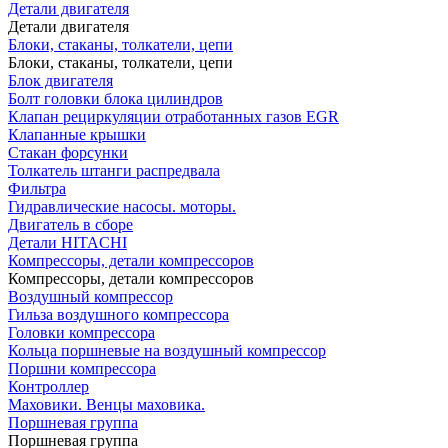
Детали двигателя
Детали двигателя
Блоки, стаканы, толкатели, цепи
Блоки, стаканы, толкатели, цепи
Блок двигателя
Болт головки блока цилиндров
Клапан рециркуляции отработанных газов EGR
Клапанные крышки
Стакан форсунки
Толкатель штанги распредвала
Фильтра
Гидравлические насосы. моторы.
Двигатель в сборе
Детали HITACHI
Компрессоры, детали компрессоров
Компрессоры, детали компрессоров
Воздушный компрессор
Гильза воздушного компрессора
Головки компрессора
Кольца поршневые на воздушный компрессор
Поршни компрессора
Контроллер
Маховики. Венцы маховика.
Поршневая группа
Поршневая группа