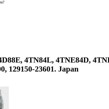
ра?
D88E, 4TN84L, 4TNE84D, 4TNE
, 129150-23601. Japan