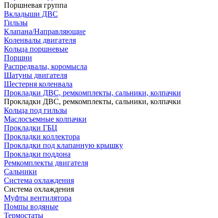
Поршневая группа
Вкладыши ДВС
Гильзы
Клапана/Направляющие
Коленвалы двигателя
Кольца поршневые
Поршни
Распредвалы, коромысла
Шатуны двигателя
Шестерня коленвала
Прокладки ДВС, ремкомплекты, сальники, колпачки
Прокладки ДВС, ремкомплекты, сальники, колпачки
Кольца под гильзы
Маслосъемные колпачки
Прокладки ГБЦ
Прокладки коллектора
Прокладки под клапанную крышку
Прокладки поддона
Ремкомплекты двигателя
Сальники
Система охлаждения
Система охлаждения
Муфты вентилятора
Помпы водяные
Термостаты