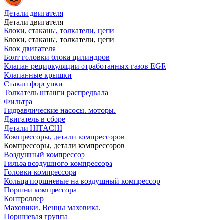
Детали двигателя
Детали двигателя
Блоки, стаканы, толкатели, цепи
Блоки, стаканы, толкатели, цепи
Блок двигателя
Болт головки блока цилиндров
Клапан рециркуляции отработанных газов EGR
Клапанные крышки
Стакан форсунки
Толкатель штанги распредвала
Фильтра
Гидравлические насосы. моторы.
Двигатель в сборе
Детали HITACHI
Компрессоры, детали компрессоров
Компрессоры, детали компрессоров
Воздушный компрессор
Гильза воздушного компрессора
Головки компрессора
Кольца поршневые на воздушный компрессор
Поршни компрессора
Контроллер
Маховики. Венцы маховика.
Поршневая группа