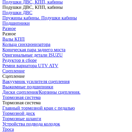
Подушки ДВС, КПП, кабины
Подушки ДВС, КПП, кабины
Подушки ДВС
Пружины кабины. Подушки кабины
Подшипники
Разное
Разное
Валы КПП
Кольца синхронизатора
Коническая пара заднего моста
Оригинальные детали ISUZU
Редуктор в сборе
Ремни вариатора UTV ATV
Сцепление
Сцепление
Вакуумник усилителя сцепления
Выжимные подшипники
Диски сцепления/Корзины сцепления.
Тормозная система
Тормозная система
Главный тормозной кран с педалью
Тормозной диск
Тормозные шланги
Устройства подвода колодок
Троса