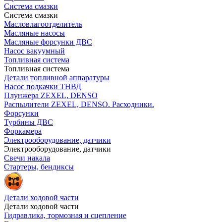
Система смазки
Система смазки
Масловлагоотделитель
Масляные насосы
Масляные форсунки ДВС
Насос вакуумный
Топливная система
Топливная система
Детали топливной аппаратуры
Насос подкачки ТНВД
Плунжера ZEXEL, DENSO
Распылители ZEXEL, DENSO. Расходники.
Форсунки
Турбины ДВС
Форкамера
Электрооборудование, датчики
Электрооборудование, датчики
Свечи накала
Стартеры, бендиксы
Детали ходовой части
Детали ходовой части
Гидравлика, тормозная и сцепление