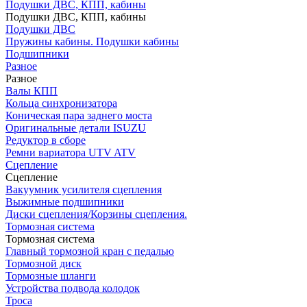
Подушки ДВС, КПП, кабины
Подушки ДВС, КПП, кабины
Подушки ДВС
Пружины кабины. Подушки кабины
Подшипники
Разное
Разное
Валы КПП
Кольца синхронизатора
Коническая пара заднего моста
Оригинальные детали ISUZU
Редуктор в сборе
Ремни вариатора UTV ATV
Сцепление
Сцепление
Вакуумник усилителя сцепления
Выжимные подшипники
Диски сцепления/Корзины сцепления.
Тормозная система
Тормозная система
Главный тормозной кран с педалью
Тормозной диск
Тормозные шланги
Устройства подвода колодок
Троса