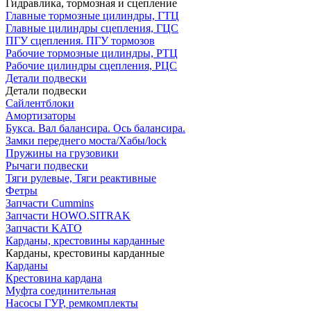
Гидравлика, тормозная и сцепление
Главные тормозные цилиндры, ГТЦ
Главные цилиндры сцепления, ГЦС
ПГУ сцепления. ПГУ тормозов
Рабочие тормозные цилиндры, РТЦ
Рабочие цилиндры сцепления, РЦС
Детали подвески
Детали подвески
Cайлентблоки
Амортизаторы
Букса. Вал балансира. Ось балансира.
Замки переднего моста/Хабы/lock
Пружины на грузовики
Рычаги подвески
Тяги рулевые, Тяги реактивные
Фетры
Запчасти Cummins
Запчасти HOWO.SITRAK
Запчасти KATO
Карданы, крестовины карданные
Карданы, крестовины карданные
Карданы
Крестовина кардана
Муфта соединительная
Насосы ГУР, ремкомплекты