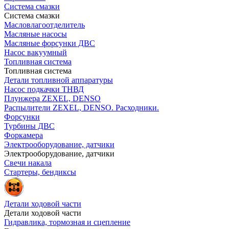
Система смазки
Система смазки
Масловлагоотделитель
Масляные насосы
Масляные форсунки ДВС
Насос вакуумный
Топливная система
Топливная система
Детали топливной аппаратуры
Насос подкачки ТНВД
Плунжера ZEXEL, DENSO
Распылители ZEXEL, DENSO. Расходники.
Форсунки
Турбины ДВС
Форкамера
Электрооборудование, датчики
Электрооборудование, датчики
Свечи накала
Стартеры, бендиксы
Детали ходовой части
Детали ходовой части
Гидравлика, тормозная и сцепление