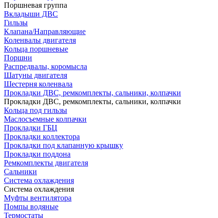
Поршневая группа
Вкладыши ДВС
Гильзы
Клапана/Направляющие
Коленвалы двигателя
Кольца поршневые
Поршни
Распредвалы, коромысла
Шатуны двигателя
Шестерня коленвала
Прокладки ДВС, ремкомплекты, сальники, колпачки
Прокладки ДВС, ремкомплекты, сальники, колпачки
Кольца под гильзы
Маслосъемные колпачки
Прокладки ГБЦ
Прокладки коллектора
Прокладки под клапанную крышку
Прокладки поддона
Ремкомплекты двигателя
Сальники
Система охлаждения
Система охлаждения
Муфты вентилятора
Помпы водяные
Термостаты