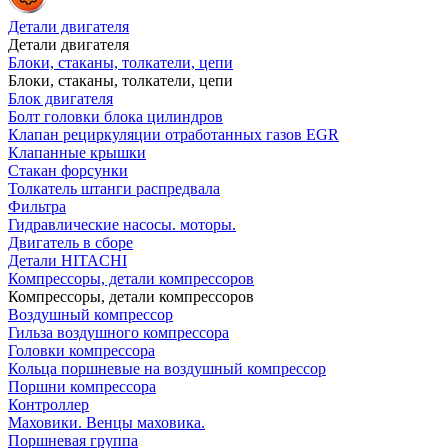
Детали двигателя
Детали двигателя
Блоки, стаканы, толкатели, цепи
Блоки, стаканы, толкатели, цепи
Блок двигателя
Болт головки блока цилиндров
Клапан рециркуляции отработанных газов EGR
Клапанные крышки
Стакан форсунки
Толкатель штанги распредвала
Фильтра
Гидравлические насосы. моторы.
Двигатель в сборе
Детали HITACHI
Компрессоры, детали компрессоров
Компрессоры, детали компрессоров
Воздушный компрессор
Гильза воздушного компрессора
Головки компрессора
Кольца поршневые на воздушный компрессор
Поршни компрессора
Контроллер
Маховики. Венцы маховика.
Поршневая группа