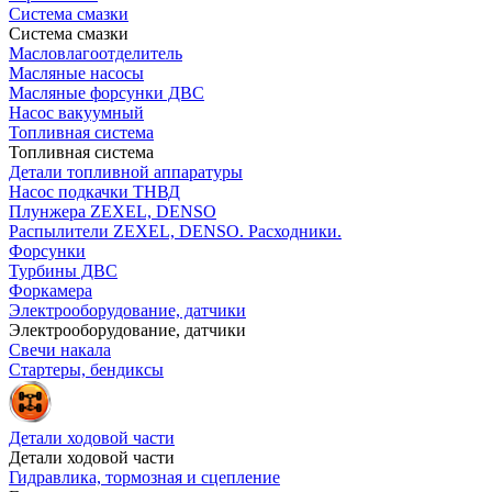
Система смазки
Система смазки
Масловлагоотделитель
Масляные насосы
Масляные форсунки ДВС
Насос вакуумный
Топливная система
Топливная система
Детали топливной аппаратуры
Насос подкачки ТНВД
Плунжера ZEXEL, DENSO
Распылители ZEXEL, DENSO. Расходники.
Форсунки
Турбины ДВС
Форкамера
Электрооборудование, датчики
Электрооборудование, датчики
Свечи накала
Стартеры, бендиксы
Детали ходовой части
Детали ходовой части
Гидравлика, тормозная и сцепление