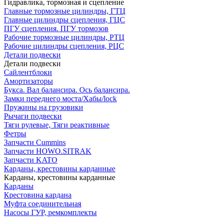
Гидравлика, тормозная и сцепление
Главные тормозные цилиндры, ГТЦ
Главные цилиндры сцепления, ГЦС
ПГУ сцепления. ПГУ тормозов
Рабочие тормозные цилиндры, РТЦ
Рабочие цилиндры сцепления, РЦС
Детали подвески
Детали подвески
Cайлентблоки
Амортизаторы
Букса. Вал балансира. Ось балансира.
Замки переднего моста/Хабы/lock
Пружины на грузовики
Рычаги подвески
Тяги рулевые, Тяги реактивные
Фетры
Запчасти Cummins
Запчасти HOWO.SITRAK
Запчасти KATO
Карданы, крестовины карданные
Карданы, крестовины карданные
Карданы
Крестовина кардана
Муфта соединительная
Насосы ГУР, ремкомплекты