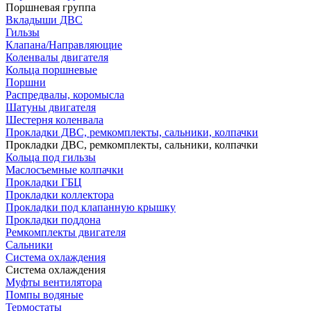
Поршневая группа
Вкладыши ДВС
Гильзы
Клапана/Направляющие
Коленвалы двигателя
Кольца поршневые
Поршни
Распредвалы, коромысла
Шатуны двигателя
Шестерня коленвала
Прокладки ДВС, ремкомплекты, сальники, колпачки
Прокладки ДВС, ремкомплекты, сальники, колпачки
Кольца под гильзы
Маслосъемные колпачки
Прокладки ГБЦ
Прокладки коллектора
Прокладки под клапанную крышку
Прокладки поддона
Ремкомплекты двигателя
Сальники
Система охлаждения
Система охлаждения
Муфты вентилятора
Помпы водяные
Термостаты