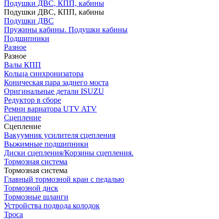
Подушки ДВС, КПП, кабины
Подушки ДВС, КПП, кабины
Подушки ДВС
Пружины кабины. Подушки кабины
Подшипники
Разное
Разное
Валы КПП
Кольца синхронизатора
Коническая пара заднего моста
Оригинальные детали ISUZU
Редуктор в сборе
Ремни вариатора UTV ATV
Сцепление
Сцепление
Вакуумник усилителя сцепления
Выжимные подшипники
Диски сцепления/Корзины сцепления.
Тормозная система
Тормозная система
Главный тормозной кран с педалью
Тормозной диск
Тормозные шланги
Устройства подвода колодок
Троса