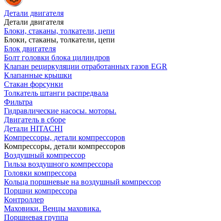
Детали двигателя
Детали двигателя
Блоки, стаканы, толкатели, цепи
Блоки, стаканы, толкатели, цепи
Блок двигателя
Болт головки блока цилиндров
Клапан рециркуляции отработанных газов EGR
Клапанные крышки
Стакан форсунки
Толкатель штанги распредвала
Фильтра
Гидравлические насосы. моторы.
Двигатель в сборе
Детали HITACHI
Компрессоры, детали компрессоров
Компрессоры, детали компрессоров
Воздушный компрессор
Гильза воздушного компрессора
Головки компрессора
Кольца поршневые на воздушный компрессор
Поршни компрессора
Контроллер
Маховики. Венцы маховика.
Поршневая группа