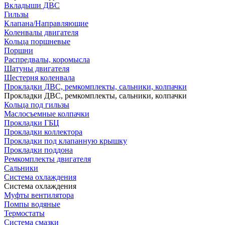
Вкладыши ДВС
Гильзы
Клапана/Направляющие
Коленвалы двигателя
Кольца поршневые
Поршни
Распредвалы, коромысла
Шатуны двигателя
Шестерня коленвала
Прокладки ДВС, ремкомплекты, сальники, колпачки
Прокладки ДВС, ремкомплекты, сальники, колпачки
Кольца под гильзы
Маслосъемные колпачки
Прокладки ГБЦ
Прокладки коллектора
Прокладки под клапанную крышку
Прокладки поддона
Ремкомплекты двигателя
Сальники
Система охлаждения
Система охлаждения
Муфты вентилятора
Помпы водяные
Термостаты
Система смазки