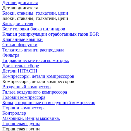
Детали двигателя
Детали двигателя
Блоки, стаканы, толкатели, цепи
Блоки, стаканы, толкатели, цепи
Блок двигателя
Болт головки блока цилиндров
Клапан рециркуляции отработанных газов EGR
Клапанные крышки
Стакан форсунки
Толкатель штанги распредвала
Фильтра
Гидравлические насосы. моторы.
Двигатель в сборе
Детали HITACHI
Компрессоры, детали компрессоров
Компрессоры, детали компрессоров
Воздушный компрессор
Гильза воздушного компрессора
Головки компрессора
Кольца поршневые на воздушный компрессор
Поршни компрессора
Контроллер
Маховики. Венцы маховика.
Поршневая группа
Поршневая группа