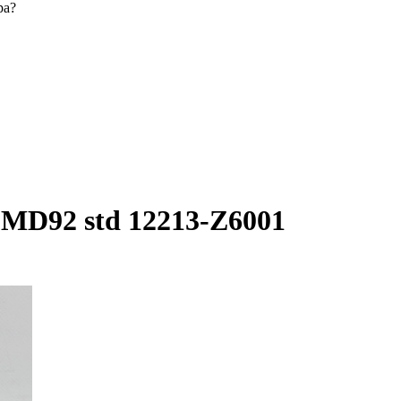
ра?
D92 std 12213-Z6001