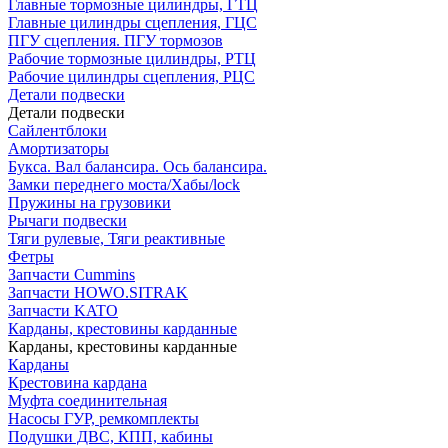
Главные тормозные цилиндры, ГТЦ
Главные цилиндры сцепления, ГЦС
ПГУ сцепления. ПГУ тормозов
Рабочие тормозные цилиндры, РТЦ
Рабочие цилиндры сцепления, РЦС
Детали подвески
Детали подвески
Cайлентблоки
Амортизаторы
Букса. Вал балансира. Ось балансира.
Замки переднего моста/Хабы/lock
Пружины на грузовики
Рычаги подвески
Тяги рулевые, Тяги реактивные
Фетры
Запчасти Cummins
Запчасти HOWO.SITRAK
Запчасти KATO
Карданы, крестовины карданные
Карданы, крестовины карданные
Карданы
Крестовина кардана
Муфта соединительная
Насосы ГУР, ремкомплекты
Подушки ДВС, КПП, кабины