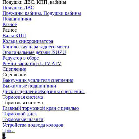
Подушки ДВС, КПП, кабины
Подушки ДВС
Пружины кабины. Подушки кабины
Подшипники
Разное
Разное
Валы КПП
Кольца синхронизатора
Коническая пара заднего моста
Оригинальные детали ISUZU
Редуктор в сборе
Ремни вариатора UTV ATV
Сцепление
Сцепление
Вакуумник усилителя сцепления
Выжимные подшипники
Диски сцепления/Корзины сцепления.
Тормозная система
Тормозная система
Главный тормозной кран с педалью
Тормозной диск
Тормозные шланги
Устройства подвода колодок
Троса
.
.
.