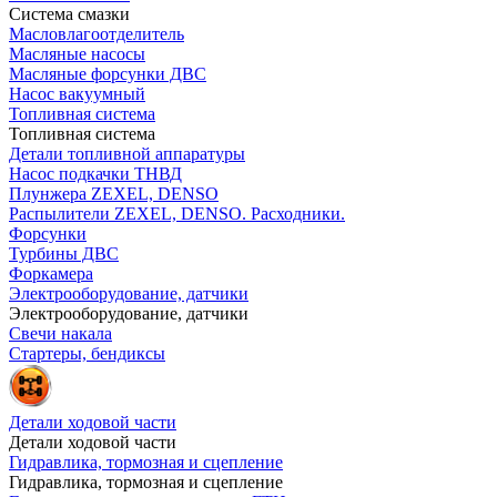
Система смазки
Масловлагоотделитель
Масляные насосы
Масляные форсунки ДВС
Насос вакуумный
Топливная система
Топливная система
Детали топливной аппаратуры
Насос подкачки ТНВД
Плунжера ZEXEL, DENSO
Распылители ZEXEL, DENSO. Расходники.
Форсунки
Турбины ДВС
Форкамера
Электрооборудование, датчики
Электрооборудование, датчики
Свечи накала
Стартеры, бендиксы
Детали ходовой части
Детали ходовой части
Гидравлика, тормозная и сцепление
Гидравлика, тормозная и сцепление