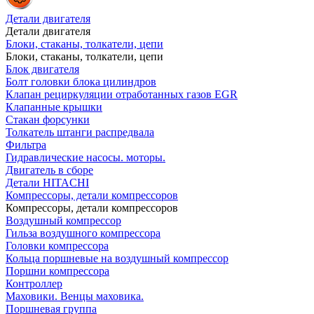
Детали двигателя
Детали двигателя
Блоки, стаканы, толкатели, цепи
Блоки, стаканы, толкатели, цепи
Блок двигателя
Болт головки блока цилиндров
Клапан рециркуляции отработанных газов EGR
Клапанные крышки
Стакан форсунки
Толкатель штанги распредвала
Фильтра
Гидравлические насосы. моторы.
Двигатель в сборе
Детали HITACHI
Компрессоры, детали компрессоров
Компрессоры, детали компрессоров
Воздушный компрессор
Гильза воздушного компрессора
Головки компрессора
Кольца поршневые на воздушный компрессор
Поршни компрессора
Контроллер
Маховики. Венцы маховика.
Поршневая группа