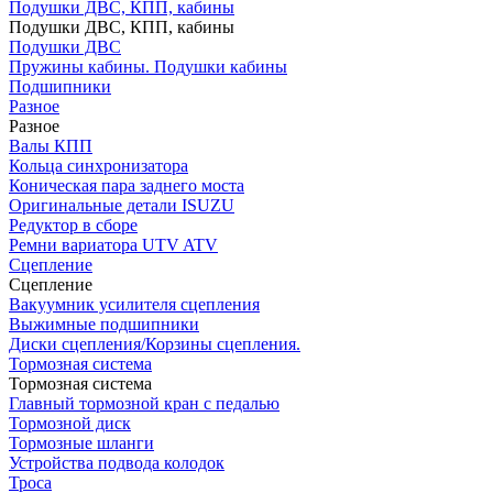
Подушки ДВС, КПП, кабины
Подушки ДВС, КПП, кабины
Подушки ДВС
Пружины кабины. Подушки кабины
Подшипники
Разное
Разное
Валы КПП
Кольца синхронизатора
Коническая пара заднего моста
Оригинальные детали ISUZU
Редуктор в сборе
Ремни вариатора UTV ATV
Сцепление
Сцепление
Вакуумник усилителя сцепления
Выжимные подшипники
Диски сцепления/Корзины сцепления.
Тормозная система
Тормозная система
Главный тормозной кран с педалью
Тормозной диск
Тормозные шланги
Устройства подвода колодок
Троса