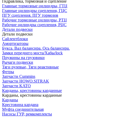
Гидравлика, тормозная и сцепление
Главные тормозные цилиндры, ГТЦ
Главные цилиндры сцепления, ГЦС
ПГУ сцепления. ПГУ тормозов
Рабочие тормозные цилиндры, РТЦ
Рабочие цилиндры сцепления, РЦС
Детали подвески
Детали подвески
Cайлентблоки
Амортизаторы
Букса. Вал балансира. Ось балансира.
Замки переднего моста/Хабы/lock
Пружины на грузовики
Рычаги подвески
Тяги рулевые, Тяги реактивные
Фетры
Запчасти Cummins
Запчасти HOWO.SITRAK
Запчасти KATO
Карданы, крестовины карданные
Карданы, крестовины карданные
Карданы
Крестовина кардана
Муфта соединительная
Насосы ГУР, ремкомплекты