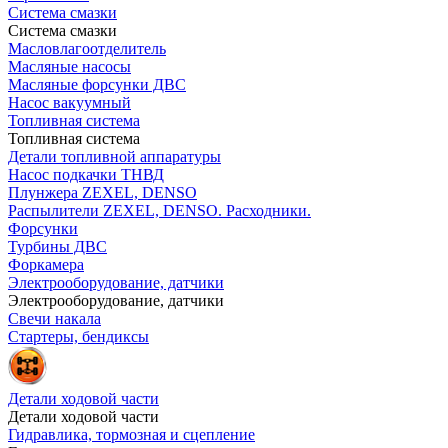
Система смазки
Система смазки
Масловлагоотделитель
Масляные насосы
Масляные форсунки ДВС
Насос вакуумный
Топливная система
Топливная система
Детали топливной аппаратуры
Насос подкачки ТНВД
Плунжера ZEXEL, DENSO
Распылители ZEXEL, DENSO. Расходники.
Форсунки
Турбины ДВС
Форкамера
Электрооборудование, датчики
Электрооборудование, датчики
Свечи накала
Стартеры, бендиксы
Детали ходовой части
Детали ходовой части
Гидравлика, тормозная и сцепление