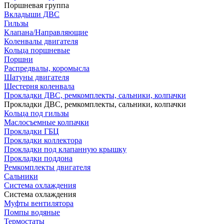
Поршневая группа
Вкладыши ДВС
Гильзы
Клапана/Направляющие
Коленвалы двигателя
Кольца поршневые
Поршни
Распредвалы, коромысла
Шатуны двигателя
Шестерня коленвала
Прокладки ДВС, ремкомплекты, сальники, колпачки
Прокладки ДВС, ремкомплекты, сальники, колпачки
Кольца под гильзы
Маслосъемные колпачки
Прокладки ГБЦ
Прокладки коллектора
Прокладки под клапанную крышку
Прокладки поддона
Ремкомплекты двигателя
Сальники
Система охлаждения
Система охлаждения
Муфты вентилятора
Помпы водяные
Термостаты