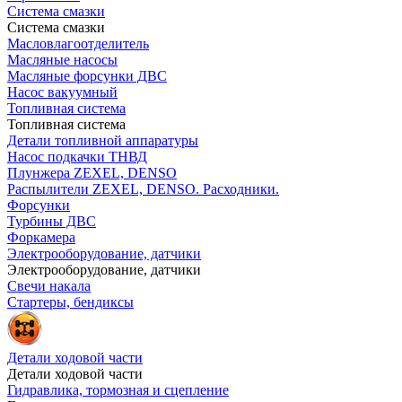
Система смазки
Система смазки
Масловлагоотделитель
Масляные насосы
Масляные форсунки ДВС
Насос вакуумный
Топливная система
Топливная система
Детали топливной аппаратуры
Насос подкачки ТНВД
Плунжера ZEXEL, DENSO
Распылители ZEXEL, DENSO. Расходники.
Форсунки
Турбины ДВС
Форкамера
Электрооборудование, датчики
Электрооборудование, датчики
Свечи накала
Стартеры, бендиксы
Детали ходовой части
Детали ходовой части
Гидравлика, тормозная и сцепление