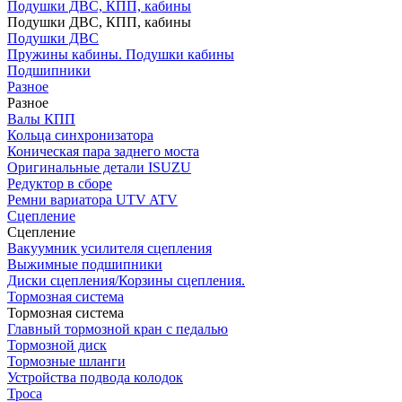
Подушки ДВС, КПП, кабины
Подушки ДВС, КПП, кабины
Подушки ДВС
Пружины кабины. Подушки кабины
Подшипники
Разное
Разное
Валы КПП
Кольца синхронизатора
Коническая пара заднего моста
Оригинальные детали ISUZU
Редуктор в сборе
Ремни вариатора UTV ATV
Сцепление
Сцепление
Вакуумник усилителя сцепления
Выжимные подшипники
Диски сцепления/Корзины сцепления.
Тормозная система
Тормозная система
Главный тормозной кран с педалью
Тормозной диск
Тормозные шланги
Устройства подвода колодок
Троса