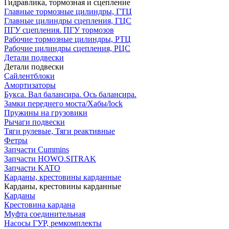
Гидравлика, тормозная и сцепление
Главные тормозные цилиндры, ГТЦ
Главные цилиндры сцепления, ГЦС
ПГУ сцепления. ПГУ тормозов
Рабочие тормозные цилиндры, РТЦ
Рабочие цилиндры сцепления, РЦС
Детали подвески
Детали подвески
Cайлентблоки
Амортизаторы
Букса. Вал балансира. Ось балансира.
Замки переднего моста/Хабы/lock
Пружины на грузовики
Рычаги подвески
Тяги рулевые, Тяги реактивные
Фетры
Запчасти Cummins
Запчасти HOWO.SITRAK
Запчасти KATO
Карданы, крестовины карданные
Карданы, крестовины карданные
Карданы
Крестовина кардана
Муфта соединительная
Насосы ГУР, ремкомплекты