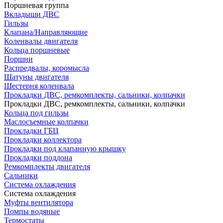
Поршневая группа
Вкладыши ДВС
Гильзы
Клапана/Направляющие
Коленвалы двигателя
Кольца поршневые
Поршни
Распредвалы, коромысла
Шатуны двигателя
Шестерня коленвала
Прокладки ДВС, ремкомплекты, сальники, колпачки
Прокладки ДВС, ремкомплекты, сальники, колпачки
Кольца под гильзы
Маслосъемные колпачки
Прокладки ГБЦ
Прокладки коллектора
Прокладки под клапанную крышку
Прокладки поддона
Ремкомплекты двигателя
Сальники
Система охлаждения
Система охлаждения
Муфты вентилятора
Помпы водяные
Термостаты