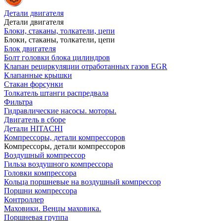
Детали двигателя
Детали двигателя
Блоки, стаканы, толкатели, цепи
Блоки, стаканы, толкатели, цепи
Блок двигателя
Болт головки блока цилиндров
Клапан рециркуляции отработанных газов EGR
Клапанные крышки
Стакан форсунки
Толкатель штанги распредвала
Фильтра
Гидравлические насосы. моторы.
Двигатель в сборе
Детали HITACHI
Компрессоры, детали компрессоров
Компрессоры, детали компрессоров
Воздушный компрессор
Гильза воздушного компрессора
Головки компрессора
Кольца поршневые на воздушный компрессор
Поршни компрессора
Контроллер
Маховики. Венцы маховика.
Поршневая группа