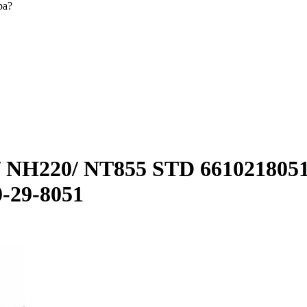
ра?
NH220/ NT855 STD 6610218051;
0-29-8051