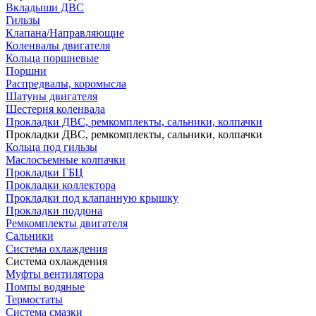
Вкладыши ДВС
Гильзы
Клапана/Направляющие
Коленвалы двигателя
Кольца поршневые
Поршни
Распредвалы, коромысла
Шатуны двигателя
Шестерня коленвала
Прокладки ДВС, ремкомплекты, сальники, колпачки
Прокладки ДВС, ремкомплекты, сальники, колпачки
Кольца под гильзы
Маслосъемные колпачки
Прокладки ГБЦ
Прокладки коллектора
Прокладки под клапанную крышку
Прокладки поддона
Ремкомплекты двигателя
Сальники
Система охлаждения
Система охлаждения
Муфты вентилятора
Помпы водяные
Термостаты
Система смазки