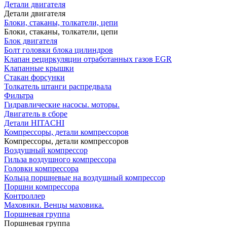
Детали двигателя
Детали двигателя
Блоки, стаканы, толкатели, цепи
Блоки, стаканы, толкатели, цепи
Блок двигателя
Болт головки блока цилиндров
Клапан рециркуляции отработанных газов EGR
Клапанные крышки
Стакан форсунки
Толкатель штанги распредвала
Фильтра
Гидравлические насосы. моторы.
Двигатель в сборе
Детали HITACHI
Компрессоры, детали компрессоров
Компрессоры, детали компрессоров
Воздушный компрессор
Гильза воздушного компрессора
Головки компрессора
Кольца поршневые на воздушный компрессор
Поршни компрессора
Контроллер
Маховики. Венцы маховика.
Поршневая группа
Поршневая группа