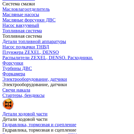
Система смазки
Масловлагоотделитель
Масляные насосы
Масляные форсунки ДВС
Насос вакуумный
Топливная система
Топливная система
Детали топливной аппаратуры
Насос подкачки ТНВД
Плунжера ZEXEL, DENSO
Распылители ZEXEL, DENSO. Расходники.
Форсунки
Турбины ДВС
Форкамера
Электрооборудование, датчики
Электрооборудование, датчики
Свечи накала
Стартеры, бендиксы
Детали ходовой части
Детали ходовой части
Гидравлика, тормозная и сцепление
Гидравлика, тормозная и сцепление