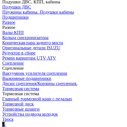
Подушки ДВС, КПП, кабины
Подушки ДВС
Пружины кабины. Подушки кабины
Подшипники
Разное
Разное
Валы КПП
Кольца синхронизатора
Коническая пара заднего моста
Оригинальные детали ISUZU
Редуктор в сборе
Ремни вариатора UTV ATV
Сцепление
Сцепление
Вакуумник усилителя сцепления
Выжимные подшипники
Диски сцепления/Корзины сцепления.
Тормозная система
Тормозная система
Главный тормозной кран с педалью
Тормозной диск
Тормозные шланги
Устройства подвода колодок
Троса
.
.
.