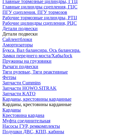
Главные тормозные цилиндры, ГТЦ
Главные цилиндры сцепления, ГЦС
ПГУ сцепления. ПГУ тормозов
Рабочие тормозные цилиндры, РТЦ
Рабочие цилиндры сцепления, РЦС
Детали подвески
Детали подвески
Cайлентблоки
Амортизаторы
Букса. Вал балансира. Ось балансира.
Замки переднего моста/Хабы/lock
Пружины на грузовики
Рычаги подвески
Тяги рулевые, Тяги реактивные
Фетры
Запчасти Cummins
Запчасти HOWO.SITRAK
Запчасти KATO
Карданы, крестовины карданные
Карданы, крестовины карданные
Карданы
Крестовина кардана
Муфта соединительная
Насосы ГУР, ремкомплекты
Подушки ДВС, КПП, кабины