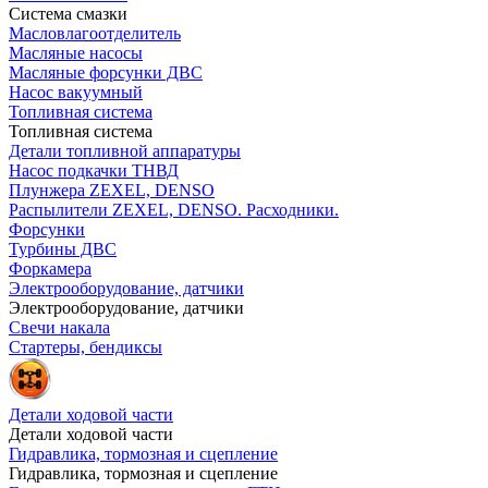
Система смазки
Масловлагоотделитель
Масляные насосы
Масляные форсунки ДВС
Насос вакуумный
Топливная система
Топливная система
Детали топливной аппаратуры
Насос подкачки ТНВД
Плунжера ZEXEL, DENSO
Распылители ZEXEL, DENSO. Расходники.
Форсунки
Турбины ДВС
Форкамера
Электрооборудование, датчики
Электрооборудование, датчики
Свечи накала
Стартеры, бендиксы
Детали ходовой части
Детали ходовой части
Гидравлика, тормозная и сцепление
Гидравлика, тормозная и сцепление