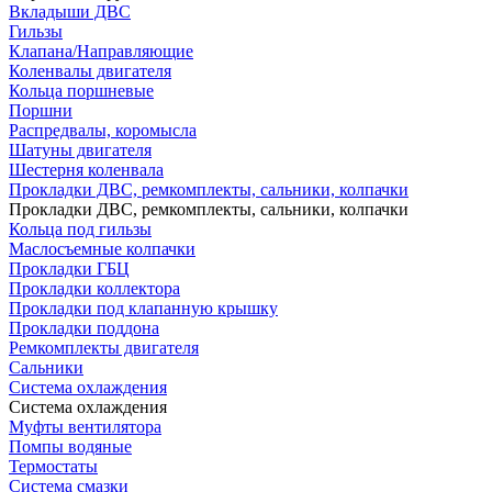
Вкладыши ДВС
Гильзы
Клапана/Направляющие
Коленвалы двигателя
Кольца поршневые
Поршни
Распредвалы, коромысла
Шатуны двигателя
Шестерня коленвала
Прокладки ДВС, ремкомплекты, сальники, колпачки
Прокладки ДВС, ремкомплекты, сальники, колпачки
Кольца под гильзы
Маслосъемные колпачки
Прокладки ГБЦ
Прокладки коллектора
Прокладки под клапанную крышку
Прокладки поддона
Ремкомплекты двигателя
Сальники
Система охлаждения
Система охлаждения
Муфты вентилятора
Помпы водяные
Термостаты
Система смазки