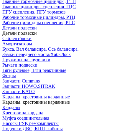
Главные тормозные цилиндры, ГТЦ
Главные цилиндры сцепления, ГЦС
ПГУ сцепления. ПГУ тормозов
Рабочие тормозные цилиндры, РТЦ
Рабочие цилиндры сцепления, РЦС
Детали подвески
Детали подвески
Cайлентблоки
Амортизаторы
Букса. Вал балансира. Ось балансира.
Замки переднего моста/Хабы/lock
Пружины на грузовики
Рычаги подвески
Тяги рулевые, Тяги реактивные
Фетры
Запчасти Cummins
Запчасти HOWO.SITRAK
Запчасти KATO
Карданы, крестовины карданные
Карданы, крестовины карданные
Карданы
Крестовина кардана
Муфта соединительная
Насосы ГУР, ремкомплекты
Подушки ДВС, КПП, кабины