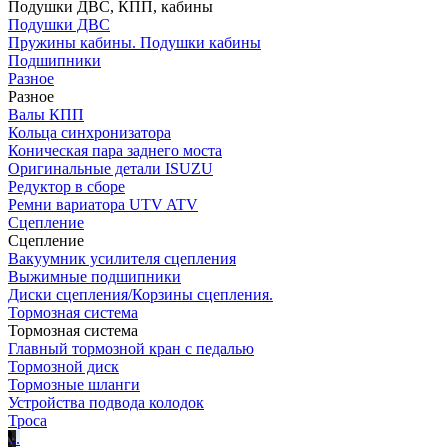
Подушки ДВС, КПП, кабины
Подушки ДВС
Пружины кабины. Подушки кабины
Подшипники
Разное
Разное
Валы КПП
Кольца синхронизатора
Коническая пара заднего моста
Оригинальные детали ISUZU
Редуктор в сборе
Ремни вариатора UTV ATV
Сцепление
Сцепление
Вакуумник усилителя сцепления
Выжимные подшипники
Диски сцепления/Корзины сцепления.
Тормозная система
Тормозная система
Главный тормозной кран с педалью
Тормозной диск
Тормозные шланги
Устройства подвода колодок
Троса
.
.
.