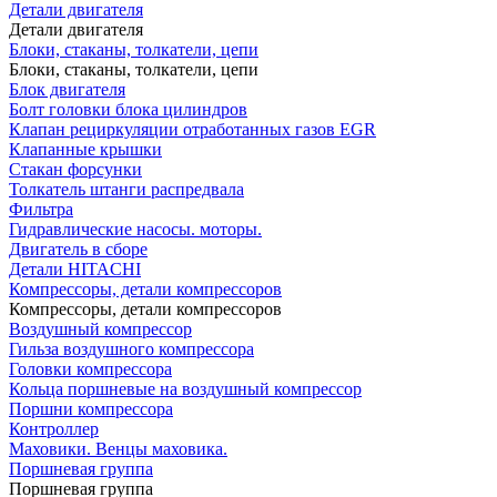
Детали двигателя
Детали двигателя
Блоки, стаканы, толкатели, цепи
Блоки, стаканы, толкатели, цепи
Блок двигателя
Болт головки блока цилиндров
Клапан рециркуляции отработанных газов EGR
Клапанные крышки
Стакан форсунки
Толкатель штанги распредвала
Фильтра
Гидравлические насосы. моторы.
Двигатель в сборе
Детали HITACHI
Компрессоры, детали компрессоров
Компрессоры, детали компрессоров
Воздушный компрессор
Гильза воздушного компрессора
Головки компрессора
Кольца поршневые на воздушный компрессор
Поршни компрессора
Контроллер
Маховики. Венцы маховика.
Поршневая группа
Поршневая группа