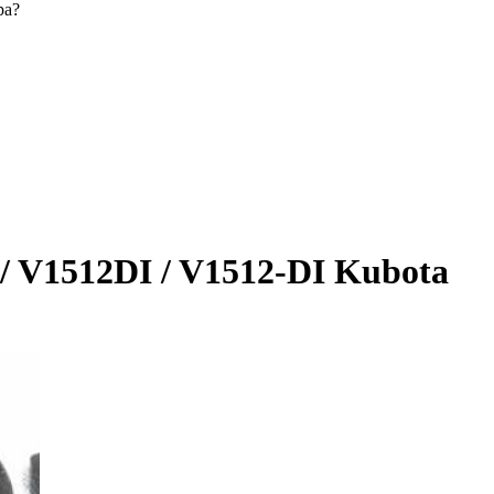
ра?
 V1512DI / V1512-DI Kubota