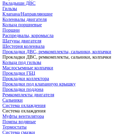
Вкладыши ДВС
Гильзы
Клапана/Направляющие
Коленвалы двигателя
Кольца поршневые
Поршни
Распредвалы, коромысла
Шатуны двигателя
Шестерня коленвала
Прокладки ДВС, ремкомплекты, сальники, колпачки
Прокладки ДВС, ремкомплекты, сальники, колпачки
Кольца под гильзы
Маслосъемные колпачки
Прокладки ГБЦ
Прокладки коллектора
Прокладки под клапанную крышку
Прокладки поддона
Ремкомплекты двигателя
Сальники
Система охлаждения
Система охлаждения
Муфты вентилятора
Помпы водяные
Термостаты
Система смазки