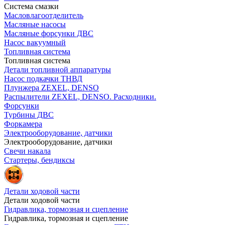
Система смазки
Масловлагоотделитель
Масляные насосы
Масляные форсунки ДВС
Насос вакуумный
Топливная система
Топливная система
Детали топливной аппаратуры
Насос подкачки ТНВД
Плунжера ZEXEL, DENSO
Распылители ZEXEL, DENSO. Расходники.
Форсунки
Турбины ДВС
Форкамера
Электрооборудование, датчики
Электрооборудование, датчики
Свечи накала
Стартеры, бендиксы
Детали ходовой части
Детали ходовой части
Гидравлика, тормозная и сцепление
Гидравлика, тормозная и сцепление