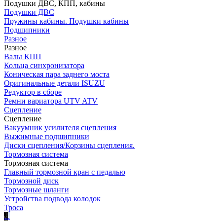
Подушки ДВС, КПП, кабины
Подушки ДВС
Пружины кабины. Подушки кабины
Подшипники
Разное
Разное
Валы КПП
Кольца синхронизатора
Коническая пара заднего моста
Оригинальные детали ISUZU
Редуктор в сборе
Ремни вариатора UTV ATV
Сцепление
Сцепление
Вакуумник усилителя сцепления
Выжимные подшипники
Диски сцепления/Корзины сцепления.
Тормозная система
Тормозная система
Главный тормозной кран с педалью
Тормозной диск
Тормозные шланги
Устройства подвода колодок
Троса
.
.
.