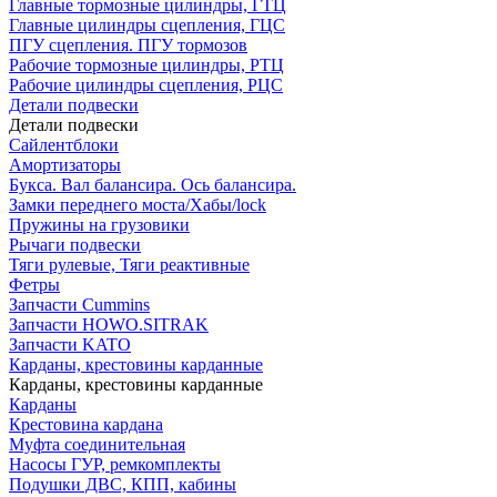
Главные тормозные цилиндры, ГТЦ
Главные цилиндры сцепления, ГЦС
ПГУ сцепления. ПГУ тормозов
Рабочие тормозные цилиндры, РТЦ
Рабочие цилиндры сцепления, РЦС
Детали подвески
Детали подвески
Cайлентблоки
Амортизаторы
Букса. Вал балансира. Ось балансира.
Замки переднего моста/Хабы/lock
Пружины на грузовики
Рычаги подвески
Тяги рулевые, Тяги реактивные
Фетры
Запчасти Cummins
Запчасти HOWO.SITRAK
Запчасти KATO
Карданы, крестовины карданные
Карданы, крестовины карданные
Карданы
Крестовина кардана
Муфта соединительная
Насосы ГУР, ремкомплекты
Подушки ДВС, КПП, кабины