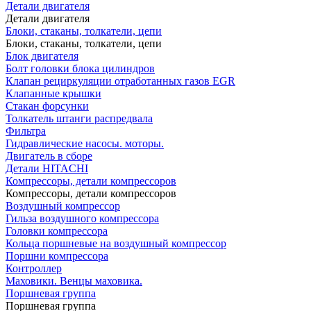
Детали двигателя
Детали двигателя
Блоки, стаканы, толкатели, цепи
Блоки, стаканы, толкатели, цепи
Блок двигателя
Болт головки блока цилиндров
Клапан рециркуляции отработанных газов EGR
Клапанные крышки
Стакан форсунки
Толкатель штанги распредвала
Фильтра
Гидравлические насосы. моторы.
Двигатель в сборе
Детали HITACHI
Компрессоры, детали компрессоров
Компрессоры, детали компрессоров
Воздушный компрессор
Гильза воздушного компрессора
Головки компрессора
Кольца поршневые на воздушный компрессор
Поршни компрессора
Контроллер
Маховики. Венцы маховика.
Поршневая группа
Поршневая группа