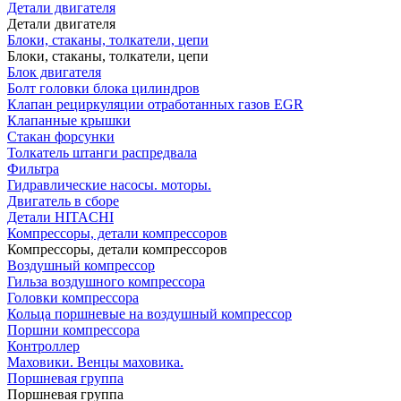
Детали двигателя
Детали двигателя
Блоки, стаканы, толкатели, цепи
Блоки, стаканы, толкатели, цепи
Блок двигателя
Болт головки блока цилиндров
Клапан рециркуляции отработанных газов EGR
Клапанные крышки
Стакан форсунки
Толкатель штанги распредвала
Фильтра
Гидравлические насосы. моторы.
Двигатель в сборе
Детали HITACHI
Компрессоры, детали компрессоров
Компрессоры, детали компрессоров
Воздушный компрессор
Гильза воздушного компрессора
Головки компрессора
Кольца поршневые на воздушный компрессор
Поршни компрессора
Контроллер
Маховики. Венцы маховика.
Поршневая группа
Поршневая группа