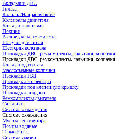
Вкладыши ДВС
Гильзы
Клапана/Направляющие
Коленвалы двигателя
Кольца поршневые
Поршни
Распредвалы, коромысла
Шатуны двигателя
Шестерня коленвала
Прокладки ДВС, ремкомплекты, сальники, колпачки
Прокладки ДВС, ремкомплекты, сальники, колпачки
Кольца под гильзы
Маслосъемные колпачки
Прокладки ГБЦ
Прокладки коллектора
Прокладки под клапанную крышку
Прокладки поддона
Ремкомплекты двигателя
Сальники
Система охлаждения
Система охлаждения
Муфты вентилятора
Помпы водяные
Термостаты
Система смазки