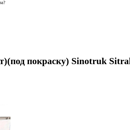
ра?
т)(под покраску) Sinotruk Sitr