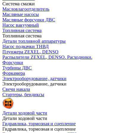
Система смазки
Масловлагоотделитель
Масляные насосы
Масляные форсунки ДВС
Насос вакуумный
Топливная система
Топливная система
Детали топливной аппаратуры
Насос подкачки ТНВД
Плунжера ZEXEL, DENSO
Распылители ZEXEL, DENSO. Расходники.
Форсунки
Турбины ДВС
Форкамера
Электрооборудование, датчики
Электрооборудование, датчики
Свечи накала
Стартеры, бендиксы
Детали ходовой части
Детали ходовой части
Гидравлика, тормозная и сцепление
Гидравлика, тормозная и сцепление