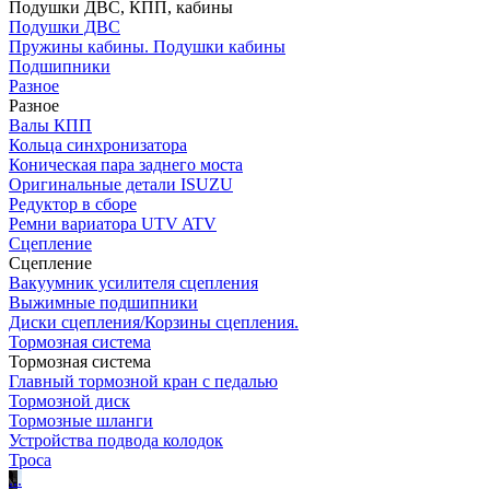
Подушки ДВС, КПП, кабины
Подушки ДВС
Пружины кабины. Подушки кабины
Подшипники
Разное
Разное
Валы КПП
Кольца синхронизатора
Коническая пара заднего моста
Оригинальные детали ISUZU
Редуктор в сборе
Ремни вариатора UTV ATV
Сцепление
Сцепление
Вакуумник усилителя сцепления
Выжимные подшипники
Диски сцепления/Корзины сцепления.
Тормозная система
Тормозная система
Главный тормозной кран с педалью
Тормозной диск
Тормозные шланги
Устройства подвода колодок
Троса
.
.
.