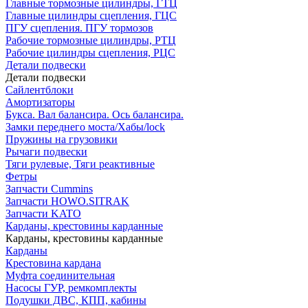
Главные тормозные цилиндры, ГТЦ
Главные цилиндры сцепления, ГЦС
ПГУ сцепления. ПГУ тормозов
Рабочие тормозные цилиндры, РТЦ
Рабочие цилиндры сцепления, РЦС
Детали подвески
Детали подвески
Cайлентблоки
Амортизаторы
Букса. Вал балансира. Ось балансира.
Замки переднего моста/Хабы/lock
Пружины на грузовики
Рычаги подвески
Тяги рулевые, Тяги реактивные
Фетры
Запчасти Cummins
Запчасти HOWO.SITRAK
Запчасти KATO
Карданы, крестовины карданные
Карданы, крестовины карданные
Карданы
Крестовина кардана
Муфта соединительная
Насосы ГУР, ремкомплекты
Подушки ДВС, КПП, кабины