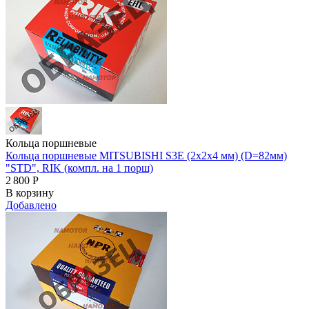
Кольца поршневые
Кольца поршневые MITSUBISHI S3E (2x2x4 мм) (D=82мм)
"STD", RIK (компл. на 1 порш)
2 800
Р
В корзину
Добавлено