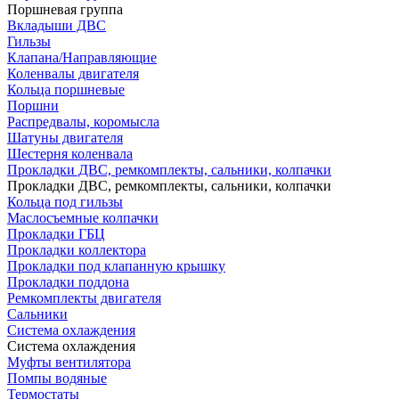
Поршневая группа
Вкладыши ДВС
Гильзы
Клапана/Направляющие
Коленвалы двигателя
Кольца поршневые
Поршни
Распредвалы, коромысла
Шатуны двигателя
Шестерня коленвала
Прокладки ДВС, ремкомплекты, сальники, колпачки
Прокладки ДВС, ремкомплекты, сальники, колпачки
Кольца под гильзы
Маслосъемные колпачки
Прокладки ГБЦ
Прокладки коллектора
Прокладки под клапанную крышку
Прокладки поддона
Ремкомплекты двигателя
Сальники
Система охлаждения
Система охлаждения
Муфты вентилятора
Помпы водяные
Термостаты