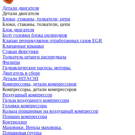
Детали двигателя
Детали двигателя
Блоки, стаканы, толкатели, цепи
Блоки, стаканы, толкатели, цепи
Блок двигателя
Болт головки блока цилиндров
Клапан рециркуляции отработанных газов EGR
Клапанные крышки
Стакан форсунки
Толкатель штанги распредвала
Фильтра
Гидравлические насосы. моторы.
Двигатель в сборе
Детали HITACHI
Компрессоры, детали компрессоров
Компрессоры, детали компрессоров
Воздушный компрессор
Гильза воздушного компрессора
Головки компрессора
Кольца поршневые на воздушный компрессор
Поршни компрессора
Контроллер
Маховики. Венцы маховика.
Поршневая группа