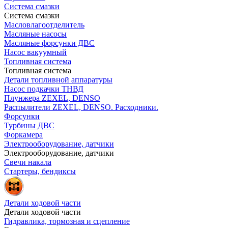
Система смазки
Система смазки
Масловлагоотделитель
Масляные насосы
Масляные форсунки ДВС
Насос вакуумный
Топливная система
Топливная система
Детали топливной аппаратуры
Насос подкачки ТНВД
Плунжера ZEXEL, DENSO
Распылители ZEXEL, DENSO. Расходники.
Форсунки
Турбины ДВС
Форкамера
Электрооборудование, датчики
Электрооборудование, датчики
Свечи накала
Стартеры, бендиксы
Детали ходовой части
Детали ходовой части
Гидравлика, тормозная и сцепление