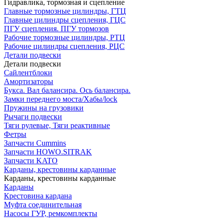
Гидравлика, тормозная и сцепление
Главные тормозные цилиндры, ГТЦ
Главные цилиндры сцепления, ГЦС
ПГУ сцепления. ПГУ тормозов
Рабочие тормозные цилиндры, РТЦ
Рабочие цилиндры сцепления, РЦС
Детали подвески
Детали подвески
Cайлентблоки
Амортизаторы
Букса. Вал балансира. Ось балансира.
Замки переднего моста/Хабы/lock
Пружины на грузовики
Рычаги подвески
Тяги рулевые, Тяги реактивные
Фетры
Запчасти Cummins
Запчасти HOWO.SITRAK
Запчасти KATO
Карданы, крестовины карданные
Карданы, крестовины карданные
Карданы
Крестовина кардана
Муфта соединительная
Насосы ГУР, ремкомплекты