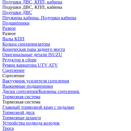
Подушки ДВС, КПП, кабины
Подушки ДВС, КПП, кабины
Подушки ДВС
Пружины кабины. Подушки кабины
Подшипники
Разное
Разное
Валы КПП
Кольца синхронизатора
Коническая пара заднего моста
Оригинальные детали ISUZU
Редуктор в сборе
Ремни вариатора UTV ATV
Сцепление
Сцепление
Вакуумник усилителя сцепления
Выжимные подшипники
Диски сцепления/Корзины сцепления.
Тормозная система
Тормозная система
Главный тормозной кран с педалью
Тормозной диск
Тормозные шланги
Устройства подвода колодок
Троса