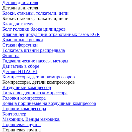
Детали двигателя
Детали двигателя
Блоки, стаканы, толкатели, цепи
Блоки, стаканы, толкатели, цепи
Блок двигателя
Болт головки блока цилиндров
Клапан рециркуляции отработанных газов EGR
Клапанные крышки
Стакан форсунки
Толкатель штанги распредвала
Фильтра
Гидравлические насосы. моторы.
Двигатель в сборе
Детали HITACHI
Компрессоры, детали компрессоров
Компрессоры, детали компрессоров
Воздушный компрессор
Гильза воздушного компрессора
Головки компрессора
Кольца поршневые на воздушный компрессор
Поршни компрессора
Контроллер
Маховики. Венцы маховика.
Поршневая группа
Поршневая группа