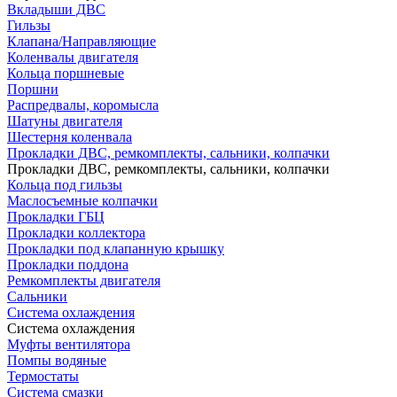
Вкладыши ДВС
Гильзы
Клапана/Направляющие
Коленвалы двигателя
Кольца поршневые
Поршни
Распредвалы, коромысла
Шатуны двигателя
Шестерня коленвала
Прокладки ДВС, ремкомплекты, сальники, колпачки
Прокладки ДВС, ремкомплекты, сальники, колпачки
Кольца под гильзы
Маслосъемные колпачки
Прокладки ГБЦ
Прокладки коллектора
Прокладки под клапанную крышку
Прокладки поддона
Ремкомплекты двигателя
Сальники
Система охлаждения
Система охлаждения
Муфты вентилятора
Помпы водяные
Термостаты
Система смазки