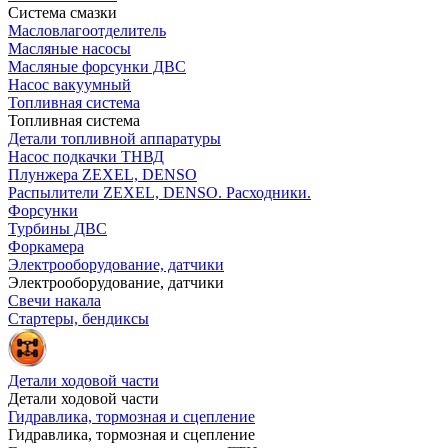
Система смазки
Масловлагоотделитель
Масляные насосы
Масляные форсунки ДВС
Насос вакуумный
Топливная система
Топливная система
Детали топливной аппаратуры
Насос подкачки ТНВД
Плунжера ZEXEL, DENSO
Распылители ZEXEL, DENSO. Расходники.
Форсунки
Турбины ДВС
Форкамера
Электрооборудование, датчики
Электрооборудование, датчики
Свечи накала
Стартеры, бендиксы
Детали ходовой части
Детали ходовой части
Гидравлика, тормозная и сцепление
Гидравлика, тормозная и сцепление