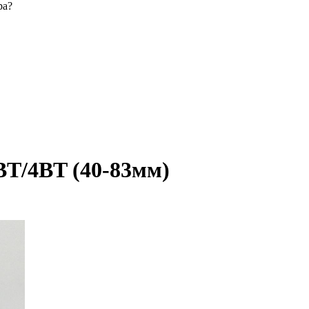
ра?
BT/4BT (40-83мм)