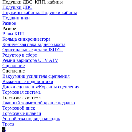
Подушки ДВС, КПП, кабины
Подушки ДВС
Пружины кабины. Подушки кабины
Подшипники
Разное
Разное
Валы КПП
Кольца синхронизатора
Коническая пара заднего моста
Оригинальные детали ISUZU
Редуктор в сборе
Ремни вариатора UTV ATV
Сцепление
Сцепление
Вакуумник усилителя сцепления
Выжимные подшипники
Диски сцепления/Корзины сцепления.
Тормозная система
Тормозная система
Главный тормозной кран с педалью
Тормозной диск
Тормозные шланги
Устройства подвода колодок
Троса
.
.
.