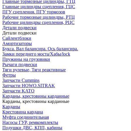
Главные тормозные цилиндры, ГТЦ
Главные цилиндры сцепления, ГЦС
ПГУ сцепления. ПГУ тормозов
Рабочие тормозные цилиндры, РТЦ
Рабочие цилиндры сцепления, РЦС
Детали подвески
Детали подвески
Cайлентблоки
Амортизаторы
Букса. Вал балансира. Ось балансира.
Замки переднего моста/Хабы/lock
Пружины на грузовики
Рычаги подвески
Тяги рулевые, Тяги реактивные
Фетры
Запчасти Cummins
Запчасти HOWO.SITRAK
Запчасти KATO
Карданы, крестовины карданные
Карданы, крестовины карданные
Карданы
Крестовина кардана
Муфта соединительная
Насосы ГУР, ремкомплекты
Подушки ДВС, КПП, кабины